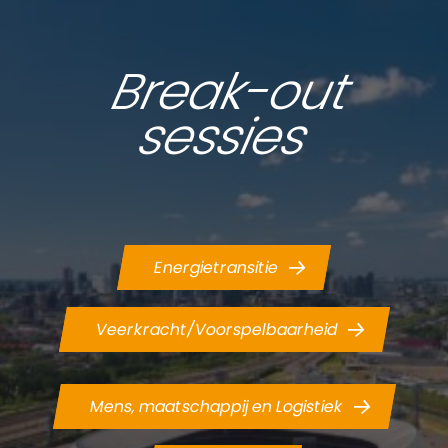
Break-out
sessies
Energietransitie
Veerkracht/Voorspelbaarheid
Mens, maatschappij en Logistiek